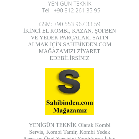
YENİGÜN TEKNİK
Tel
:
+90 312 261 35 95
GSM
:
+90 553 967 33 59
İKİNCİ EL KOMBİ, KAZAN, ŞOFBEN
VE YEDEK PARÇALARI SATIN
ALMAK İÇİN SAHİBİNDEN.COM
MAĞAZAMIZI ZİYARET
EDEBİLİRSİNİZ
YENİGÜN TEKNİK Olarak
Kombi
Servis, Kombi Tamir, Kombi Yedek
Parça
ve Özel Servisini Yapdığımız İşler.