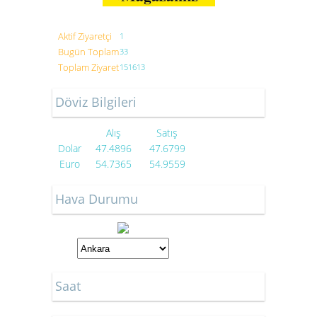
Aktif Ziyaretçi
1
Bugün Toplam
33
Toplam Ziyaret
151613
Döviz Bilgileri
Alış
Satış
Dolar
47.4896
47.6799
Euro
54.7365
54.9559
Hava Durumu
Saat