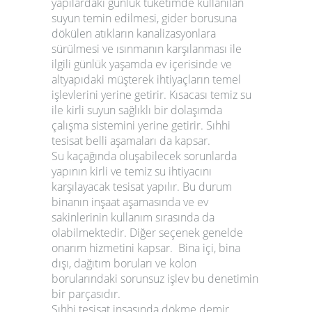
yapılardaki günlük tüketimde kullanılan
suyun temin edilmesi, gider borusuna
dökülen atıkların kanalizasyonlara
sürülmesi ve ısınmanın karşılanması ile
ilgili günlük yaşamda ev içerisinde ve
altyapıdaki müşterek ihtiyaçların temel
işlevlerini yerine getirir. Kısacası temiz su
ile kirli suyun sağlıklı bir dolaşımda
çalışma sistemini yerine getirir.
Sıhhi
tesisat
belli aşamaları da kapsar.
Su kaçağında oluşabilecek sorunlarda
yapının kirli ve temiz su ihtiyacını
karşılayacak tesisat yapılır. Bu durum
binanın inşaat aşamasında ve ev
sakinlerinin kullanım sırasında da
olabilmektedir. Diğer seçenek genelde
onarım hizmetini kapsar. Bina içi, bina
dışı, dağıtım boruları ve kolon
borularındaki sorunsuz işlev bu denetimin
bir parçasıdır.
Sıhhi tesisat
inşasında dökme demir