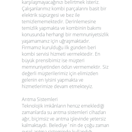
karşılaşmayacağınızı belirtmek isteriz.
Çalışanlarımız kombi parçalarını basit bir
elektrik süpürgesi ve bez ile
temizlememektedir. Derinlemesine
temizlik yapmakta ve kombinin bakımı
konusunda herhangi bir memnuniyetsizlik
yaşamamanız için uğraşmaktadır.
Firmamız kurulduğu ilk günden beri
kombi servisi
hizmeti vermektedir. En
büyük prensibimiz ise müşteri
memnuniyetinden ödün vermemektir. Siz
değerli müşterilerimiz için elimizden
gelenin en iyisini yapmakta ve
hizmetlerimize devam etmekteyiz.
Arıtma Sistemleri
Teknolojik imkânların henüz emeklediği
zamanlarda su
arıtma sistemleri
cihazları
ağır, biçimsiz ve arıtma işlevinde yetersiz
kalmaktaydı. Belediye´nin de çoğu zaman
evsel arıtma sisteminde kullandığı