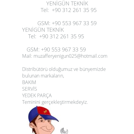
YENİGÜN TEKNİK
Tel
:
+90 312 261 35 95
GSM
:
+90 553 967 33 59
YENİGÜN TEKNİK
Tel
:
+90 312 261 35 95
GSM
:
+90 553 967 33 59
Mail: muzafferyenigun025@hotmail.com
Distribütörü olduğumuz ve bünyemizde
bulunan markaların,
BAKIM
SERVİS
YEDEK PARÇA
Teminini gerçekleştirmekdeyiz.