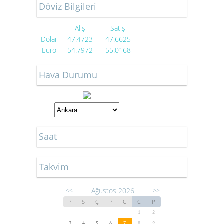
Döviz Bilgileri
Alış
Satış
Dolar
47.4723
47.6625
Euro
54.7972
55.0168
Hava Durumu
Saat
Takvim
Ağustos 2026
<<
>>
P
S
Ç
P
C
C
P
1
2
3
4
5
6
7
8
9