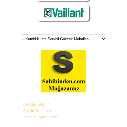
Aktif Ziyaretçi
1
Bugün Toplam
42
Toplam Ziyaret
151536