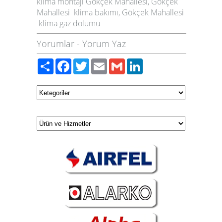
klima montajı Gökçek Mahallesi, Gökçek
Mahallesi klima bakımı, Gökçek Mahallesi
klima gaz dolumu
Yorumlar
-
Yorum Yaz
Paylaş
Facebook
Twitter
Email
Gmail
LinkedIn