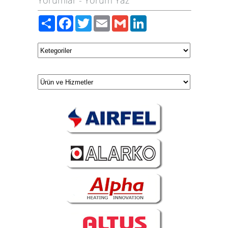
Yorumlar
-
Yorum Yaz
Paylaş
Facebook
Twitter
Email
Gmail
LinkedIn