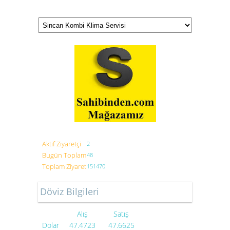
Aktif Ziyaretçi
2
Bugün Toplam
48
Toplam Ziyaret
151470
Döviz Bilgileri
Alış
Satış
Dolar
47.4723
47.6625