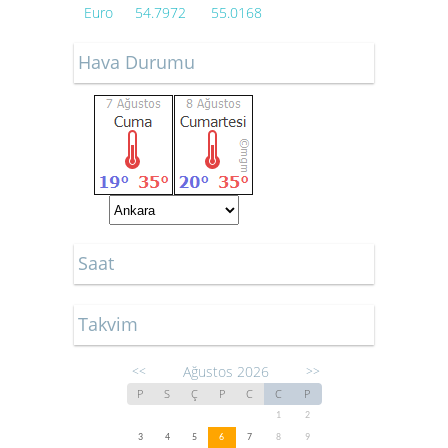
Euro
54.7972
55.0168
Hava Durumu
Saat
Takvim
Ağustos 2026
<<
>>
P
S
Ç
P
C
C
P
1
2
3
4
5
6
7
8
9