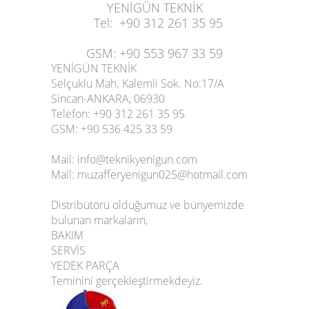
YENİGÜN TEKNİK
Tel
:
+90 312 261 35 95
GSM
:
+90 553 967 33 59
YENİGÜN TEKNİK
Selçuklu Mah. Kalemli Sok. No:17/A
Sincan-ANKARA, 06930
Telefon
: +90 312 261 35 95
GSM
: +90 536 425 33 59
Mail:
info@teknikyenigun.com
Mail:
muzafferyenigun025@hotmail.com
Distribütörü olduğumuz ve bünyemizde
bulunan markaların,
BAKIM
SERVİS
YEDEK PARÇA
Teminini gerçekleştirmekdeyiz.