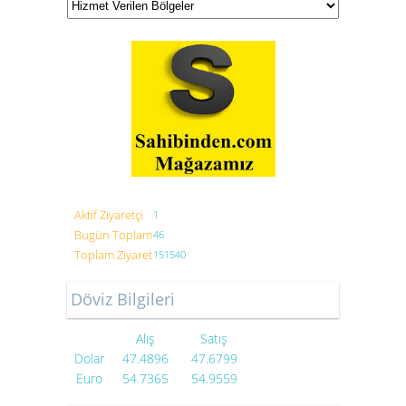
Aktif Ziyaretçi
1
Bugün Toplam
46
Toplam Ziyaret
151540
Döviz Bilgileri
Alış
Satış
Dolar
47.4896
47.6799
Euro
54.7365
54.9559