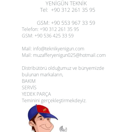
YENİGÜN TEKNİK
Tel
:
+90 312 261 35 95
GSM
:
+90 553 967 33 59
Telefon: +90 312 261 35 95
GSM: +90 536 425 33 59
Mail: info@teknikyenigun.com
Mail: muzafferyenigun025@hotmail.com
Distribütörü olduğumuz ve bünyemizde
bulunan markaların,
BAKIM
SERVİS
YEDEK PARÇA
Teminini gerçekleştirmekdeyiz.