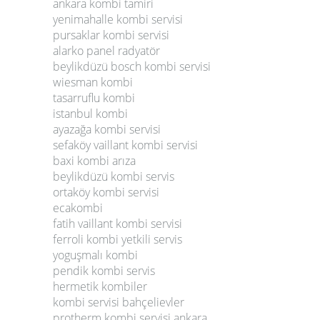
ankara kombi tamiri
yenimahalle kombi servisi
pursaklar kombi servisi
alarko panel radyatör
beylikdüzü bosch kombi servisi
wiesman kombi
tasarruflu kombi
istanbul kombi
ayazağa kombi servisi
sefaköy vaillant kombi servisi
baxi kombi arıza
beylikdüzü kombi servis
ortaköy kombi servisi
ecakombi
fatih vaillant kombi servisi
ferroli kombi yetkili servis
yoguşmalı kombi
pendik kombi servis
hermetik kombiler
kombi servisi bahçelievler
protherm kombi servisi ankara