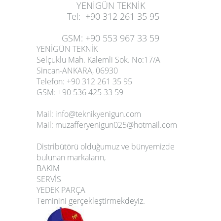
YENİGÜN TEKNİK
Tel
:
+90 312 261 35 95
GSM
:
+90 553 967 33 59
YENİGÜN TEKNİK
Selçuklu Mah. Kalemli Sok. No:17/A
Sincan-ANKARA, 06930
Telefon
: +90 312 261 35 95
GSM
: +90 536 425 33 59
Mail:
info@teknikyenigun.com
Mail:
muzafferyenigun025@hotmail.com
Distribütörü olduğumuz ve bünyemizde
bulunan markaların,
BAKIM
SERVİS
YEDEK PARÇA
Teminini gerçekleştirmekdeyiz.