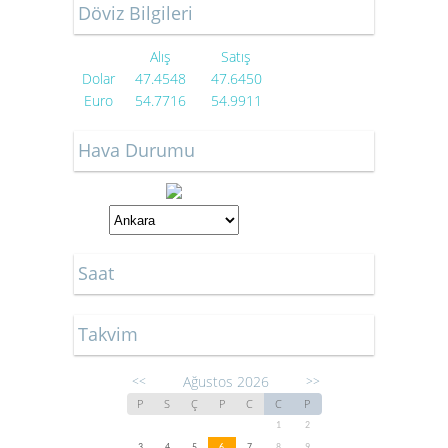
Döviz Bilgileri
Alış
Satış
Dolar
47.4548
47.6450
Euro
54.7716
54.9911
Hava Durumu
Saat
Takvim
Ağustos 2026
<<
>>
P
S
Ç
P
C
C
P
1
2
3
4
5
6
7
8
9